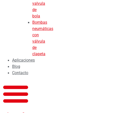
valvula
de
bola
Bombas
neumáticas
con
válvula
de
clapeta
Aplicaciones
Blog
Contacto