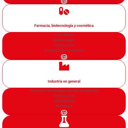
Ver
Farmacia, biotecnología y cosmética
Cosméticos
Biotecnología
Química fina
Productos farmacéuticos
Ver
Industria en general
Protección de bombas, válvulas e inyectores
Refrigerantes
Catalizadores
Metalúrgia
Ver