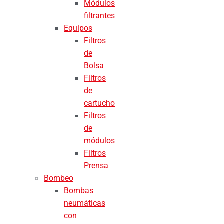
Módulos
filtrantes
Equipos
Filtros
de
Bolsa
Filtros
de
cartucho
Filtros
de
módulos
Filtros
Prensa
Bombeo
Bombas
neumáticas
con