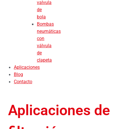
valvula
de
bola
Bombas
neumáticas
con
válvula
de
clapeta
Aplicaciones
Blog
Contacto
Aplicaciones de