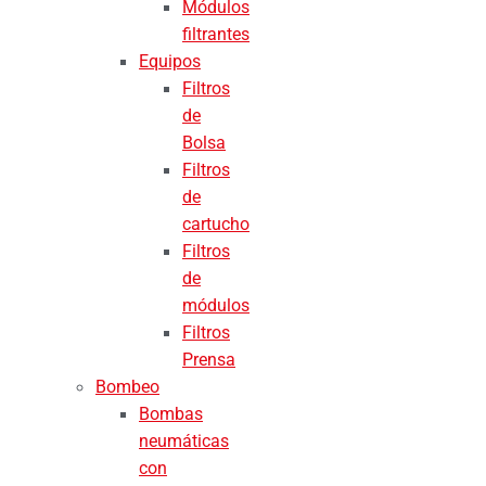
Módulos
filtrantes
Equipos
Filtros
de
Bolsa
Filtros
de
cartucho
Filtros
de
módulos
Filtros
Prensa
Bombeo
Bombas
neumáticas
con