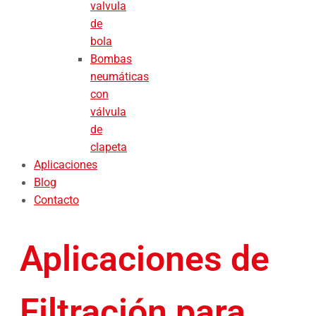
valvula
de
bola
Bombas
neumáticas
con
válvula
de
clapeta
Aplicaciones
Blog
Contacto
Aplicaciones de
Filtración para