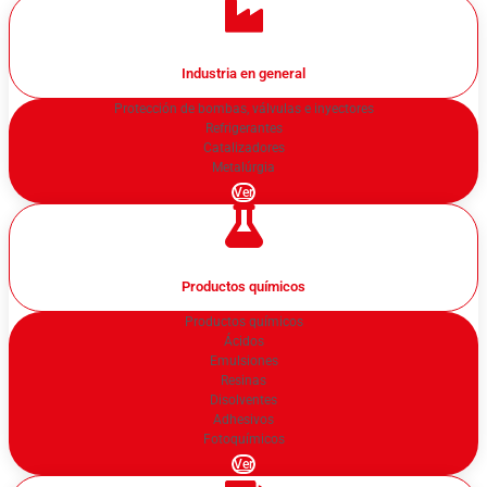
Industria en general
Protección de bombas, válvulas e inyectores
Refrigerantes
Catalizadores
Metalúrgia
Ver
Productos químicos
Productos químicos
Ácidos
Emulsiones
Resinas
Disolventes
Adhesivos
Fotoquímicos
Ver