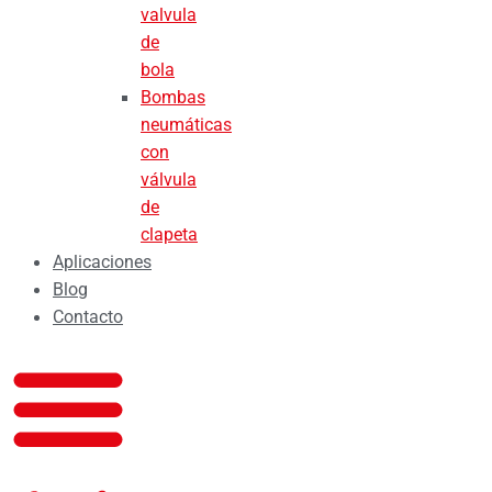
valvula
de
bola
Bombas
neumáticas
con
válvula
de
clapeta
Aplicaciones
Blog
Contacto