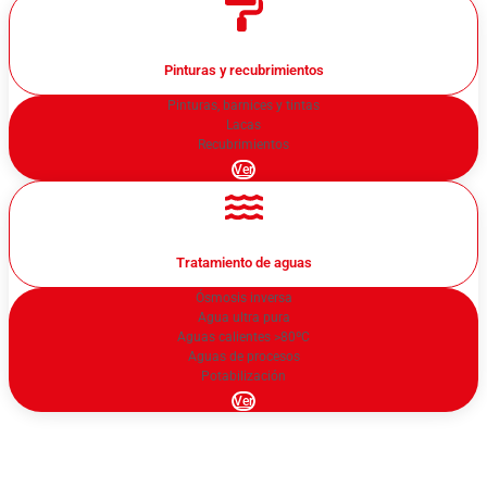
Pinturas y recubrimientos
Pinturas, barnices y tintas
Lacas
Recubrimientos
Ver
Tratamiento de aguas
Ósmosis inversa
Agua ultra pura
Aguas calientes >80ºC
Aguas de procesos
Potabilización
Ver