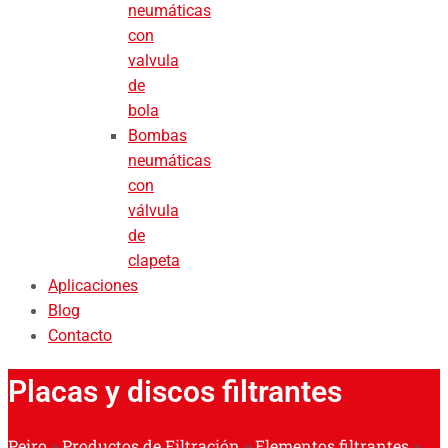
neumáticas
con
valvula
de
bola
Bombas
neumáticas
con
válvula
de
clapeta
Aplicaciones
Blog
Contacto
Placas y discos filtrantes
Peiro
»
Productos de Filtración
»
Elementos filtrantes
»