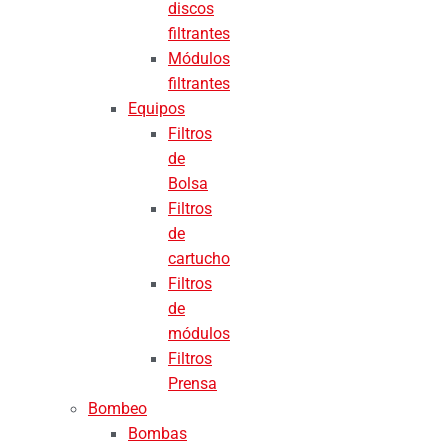
discos
filtrantes
Módulos
filtrantes
Equipos
Filtros
de
Bolsa
Filtros
de
cartucho
Filtros
de
módulos
Filtros
Prensa
Bombeo
Bombas