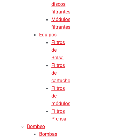
discos
filtrantes
Módulos
filtrantes
Equipos
Filtros
de
Bolsa
Filtros
de
cartucho
Filtros
de
módulos
Filtros
Prensa
Bombeo
Bombas