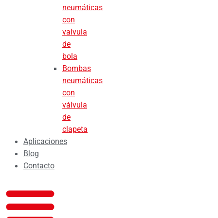
neumáticas
con
valvula
de
bola
Bombas
neumáticas
con
válvula
de
clapeta
Aplicaciones
Blog
Contacto