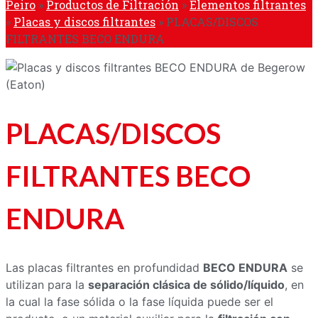
Peiro
»
Productos de Filtración
»
Elementos filtrantes
»
Placas y discos filtrantes
»
PLACAS/DISCOS
FILTRANTES BECO ENDURA
PLACAS/DISCOS
FILTRANTES BECO
ENDURA
Las placas filtrantes en profundidad
BECO ENDURA
se
utilizan para la
separación clásica de sólido/líquido
, en
la cual la fase sólida o la fase líquida puede ser el