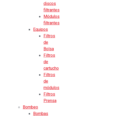
discos
filtrantes
Módulos
filtrantes
Equipos
Filtros
de
Bolsa
Filtros
de
cartucho
Filtros
de
módulos
Filtros
Prensa
Bombeo
Bombas