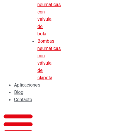
neumáticas
con
valvula
de
bola
Bombas
neumáticas
con
válvula
de
clapeta
Aplicaciones
Blog
Contacto