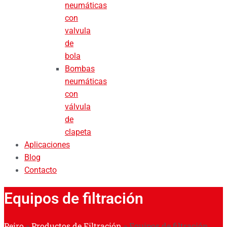
neumáticas
con
valvula
de
bola
Bombas
neumáticas
con
válvula
de
clapeta
Aplicaciones
Blog
Contacto
Equipos de filtración
Peiro
»
Productos de Filtración
»
Equipos de filtración