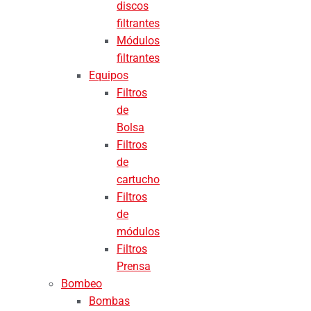
discos
filtrantes
Módulos
filtrantes
Equipos
Filtros
de
Bolsa
Filtros
de
cartucho
Filtros
de
módulos
Filtros
Prensa
Bombeo
Bombas