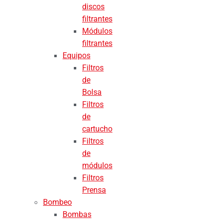
discos
filtrantes
Módulos
filtrantes
Equipos
Filtros
de
Bolsa
Filtros
de
cartucho
Filtros
de
módulos
Filtros
Prensa
Bombeo
Bombas