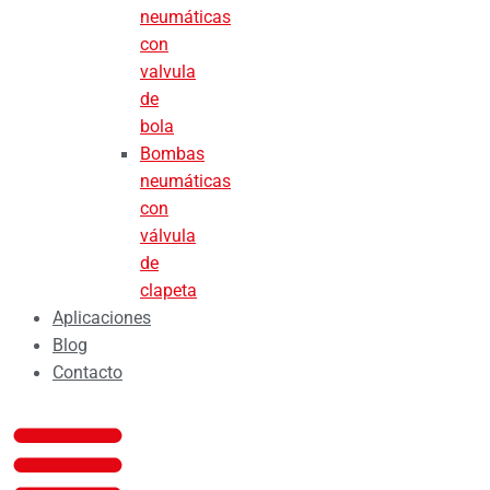
neumáticas
con
valvula
de
bola
Bombas
neumáticas
con
válvula
de
clapeta
Aplicaciones
Blog
Contacto