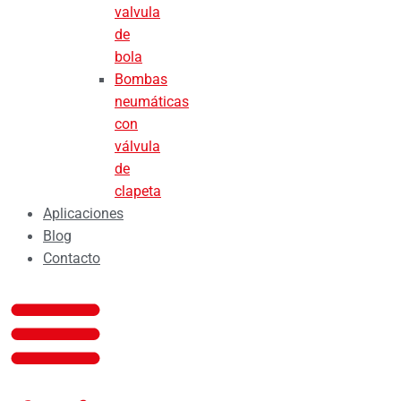
valvula
de
bola
Bombas
neumáticas
con
válvula
de
clapeta
Aplicaciones
Blog
Contacto