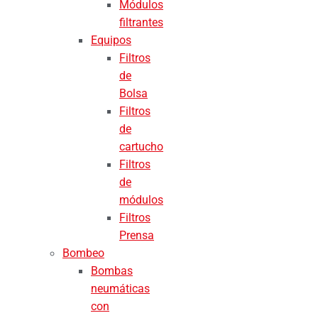
Módulos
filtrantes
Equipos
Filtros
de
Bolsa
Filtros
de
cartucho
Filtros
de
módulos
Filtros
Prensa
Bombeo
Bombas
neumáticas
con