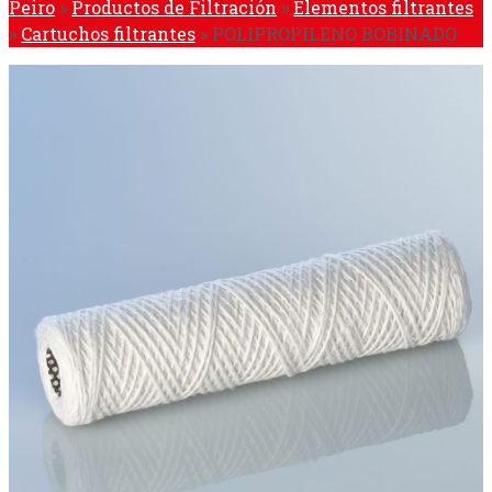
Peiro
»
Productos de Filtración
»
Elementos filtrantes
»
Cartuchos filtrantes
»
POLIPROPILENO BOBINADO