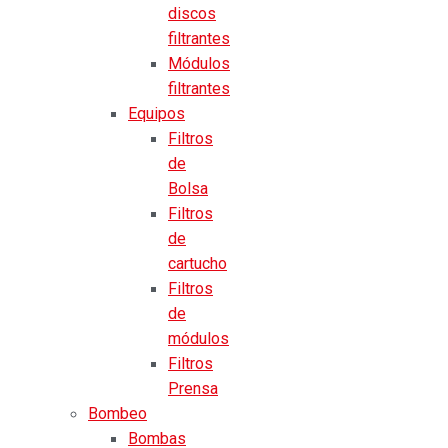
discos
filtrantes
Módulos
filtrantes
Equipos
Filtros
de
Bolsa
Filtros
de
cartucho
Filtros
de
módulos
Filtros
Prensa
Bombeo
Bombas