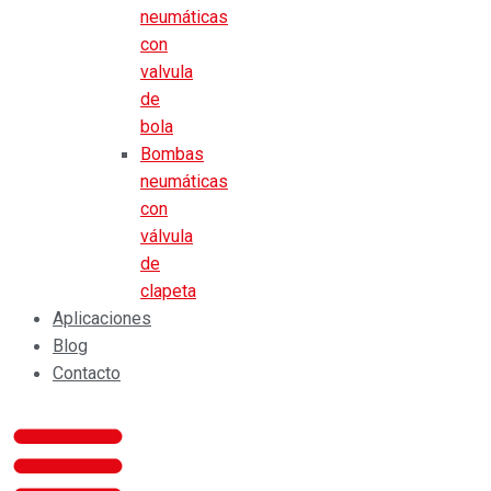
neumáticas
con
valvula
de
bola
Bombas
neumáticas
con
válvula
de
clapeta
Aplicaciones
Blog
Contacto