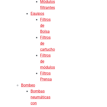
Módulos
filtrantes
Equipos
Filtros
de
Bolsa
Filtros
de
cartucho
Filtros
de
módulos
Filtros
Prensa
Bombeo
Bombas
neumáticas
con