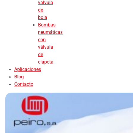
valvula
de
bola
Bombas
neumáticas
con
válvula
de
clapeta
Aplicaciones
Blog
Contacto