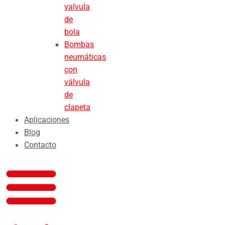
valvula
de
bola
Bombas
neumáticas
con
válvula
de
clapeta
Aplicaciones
Blog
Contacto