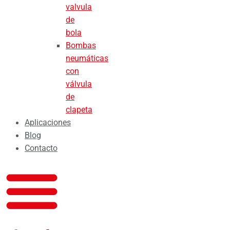
valvula
de
bola
Bombas
neumáticas
con
válvula
de
clapeta
Aplicaciones
Blog
Contacto