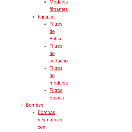
Módulos
filtrantes
Equipos
Filtros
de
Bolsa
Filtros
de
cartucho
Filtros
de
módulos
Filtros
Prensa
Bombeo
Bombas
neumáticas
con