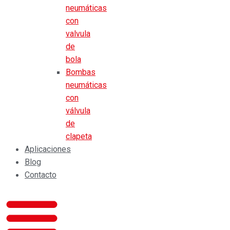
neumáticas
con
valvula
de
bola
Bombas
neumáticas
con
válvula
de
clapeta
Aplicaciones
Blog
Contacto