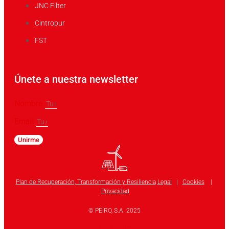
JNC Filter
Cintropur
FST
Únete a nuestra newsletter
Nombre
Email
Unirme
Plan de Recuperación, Transformación y Resiliencia
Legal
|
Cookies
|
Privacidad
© PEIRO, S.A. 2025
Linkedin