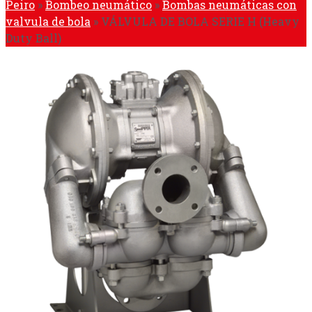
Peiro
»
Bombeo neumático
»
Bombas neumáticas con
valvula de bola
»
VÁLVULA DE BOLA SERIE H (Heavy
Duty Ball)