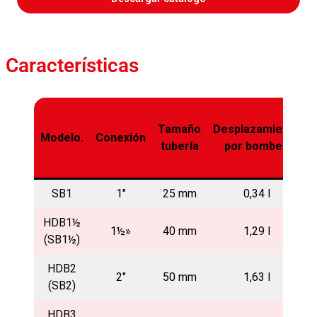
Características
Tamaño
Desplazamiento
Modelo.
Conexión
tubería
por bombeo
SB1
1″
25 mm
0,34 l
HDB1½
1½»
40 mm
1,29 l
(SB1½)
HDB2
2″
50 mm
1,63 l
(SB2)
HDB3