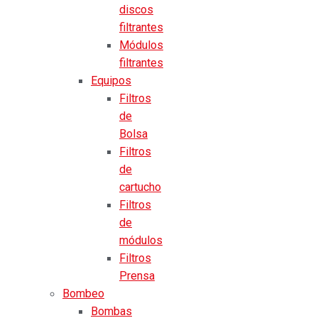
discos
filtrantes
Módulos
filtrantes
Equipos
Filtros
de
Bolsa
Filtros
de
cartucho
Filtros
de
módulos
Filtros
Prensa
Bombeo
Bombas