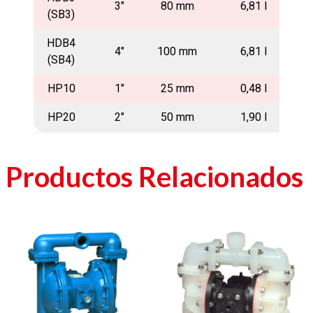
3″
80 mm
6,81 l
(SB3)
HDB4
4″
100 mm
6,81 l
(SB4)
HP10
1″
25 mm
0,48 l
HP20
2″
50 mm
1,90 l
Productos Relacionados