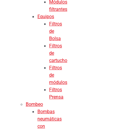
Módulos
filtrantes
Equipos
Filtros
de
Bolsa
Filtros
de
cartucho
Filtros
de
módulos
Filtros
Prensa
Bombeo
Bombas
neumáticas
con