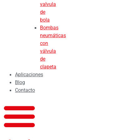
valvula
de
bola
Bombas
neumáticas
con
válvula
de
clapeta
Aplicaciones
Blog
Contacto