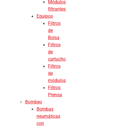
Módulos
filtrantes
Equipos
Filtros
de
Bolsa
Filtros
de
cartucho
Filtros
de
módulos
Filtros
Prensa
Bombeo
Bombas
neumáticas
con