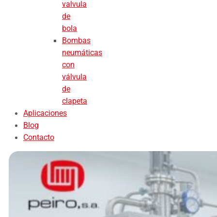
valvula
de
bola
Bombas
neumáticas
con
válvula
de
clapeta
Aplicaciones
Blog
Contacto