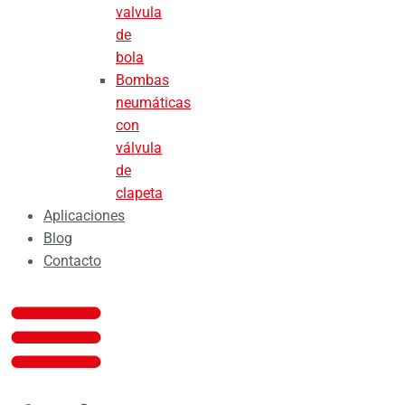
valvula
de
bola
Bombas
neumáticas
con
válvula
de
clapeta
Aplicaciones
Blog
Contacto