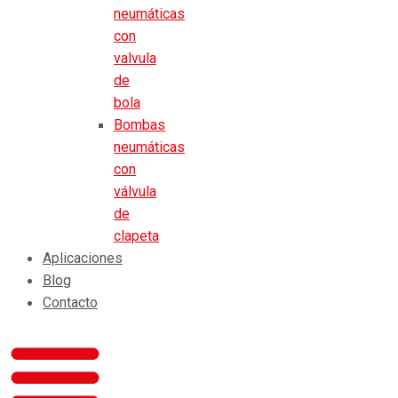
neumáticas
con
valvula
de
bola
Bombas
neumáticas
con
válvula
de
clapeta
Aplicaciones
Blog
Contacto