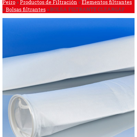
Peiro
»
Productos de Filtración
»
Elementos filtrantes
»
Bolsas filtrantes
»
BOLSA FILTRANTE CLEARGAF