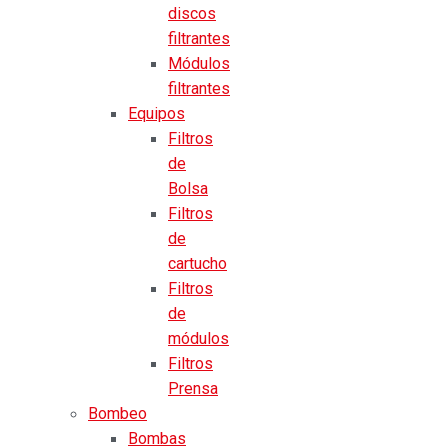
discos
filtrantes
Módulos
filtrantes
Equipos
Filtros
de
Bolsa
Filtros
de
cartucho
Filtros
de
módulos
Filtros
Prensa
Bombeo
Bombas